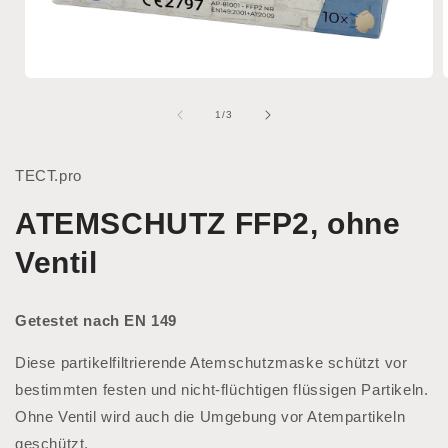
Medien
1
in
i
von
1
/
3
Modal
öffnen
ö
TECT.pro
ATEMSCHUTZ FFP2, ohne
Ventil
Getestet nach EN 149
Diese partikelfiltrierende Atemschutzmaske schützt vor
bestimmten festen und nicht-flüchtigen flüssigen Partikeln.
Ohne Ventil wird auch die Umgebung vor Atempartikeln
geschützt.